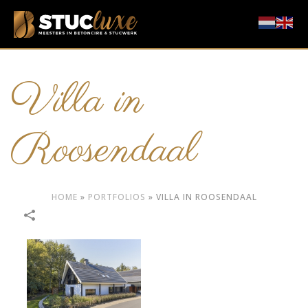
Villa in
Roosendaal
HOME
»
PORTFOLIOS
»
VILLA IN ROOSENDAAL