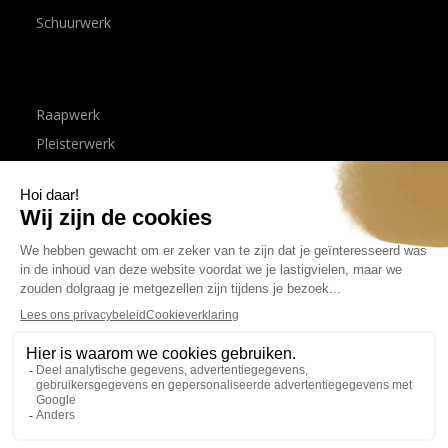
Schuurwerk
Raapwerk
Pleisterwerk
Sierpleister
Spuitwerk
Tadelakt
Stuccomat
Leem stuc
Beton Ciré
Stone-Age betonstuc