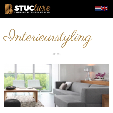
Interieurstyling
HOME