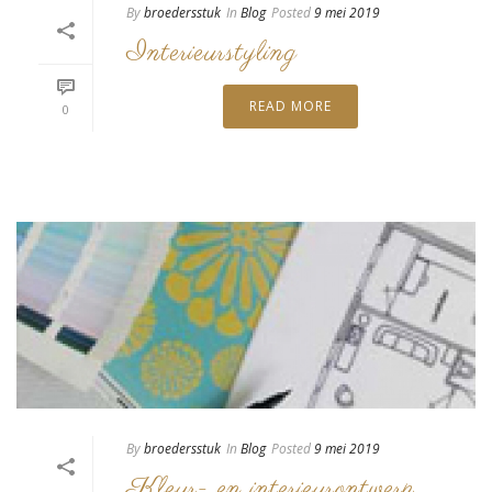
By
broedersstuk
In
Blog
Posted
9 mei 2019
Interieurstyling
READ MORE
0
By
broedersstuk
In
Blog
Posted
9 mei 2019
Kleur- en interieurontwerp