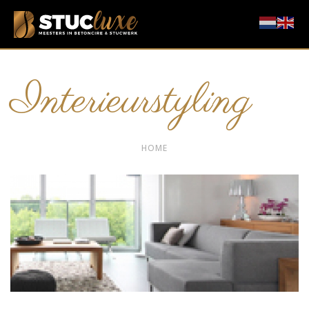
Interieurstyling
HOME