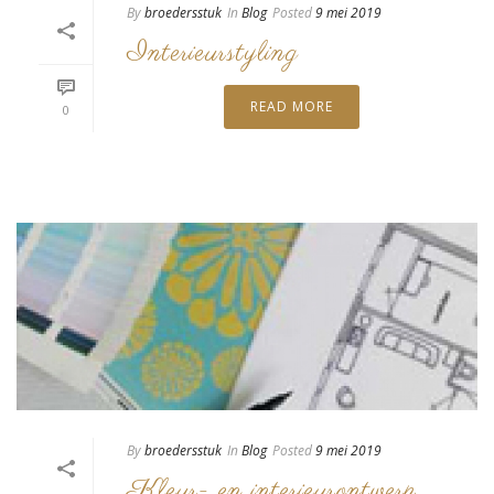
By
broedersstuk
In
Blog
Posted
9 mei 2019
Interieurstyling
READ MORE
0
By
broedersstuk
In
Blog
Posted
9 mei 2019
Kleur- en interieurontwerp