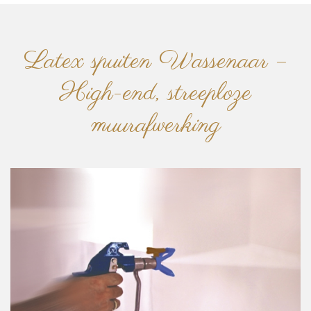
Latex spuiten Wassenaar –
High-end, streeploze
muurafwerking