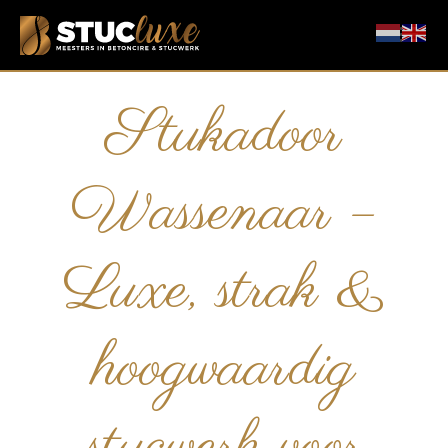
Stukadoor
Wassenaar –
Luxe, strak &
hoogwaardig