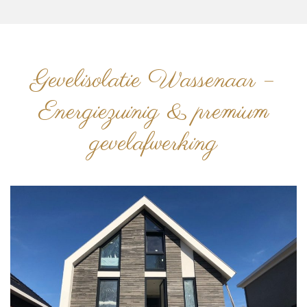
Gevelisolatie Wassenaar –
Energiezuinig & premium
gevelafwerking