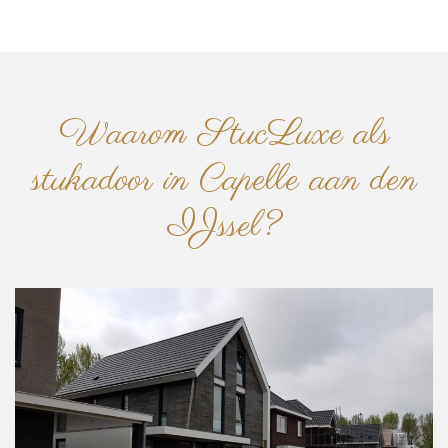
Waarom StucLuxe als
stukadoor in Capelle aan den
IJssel?