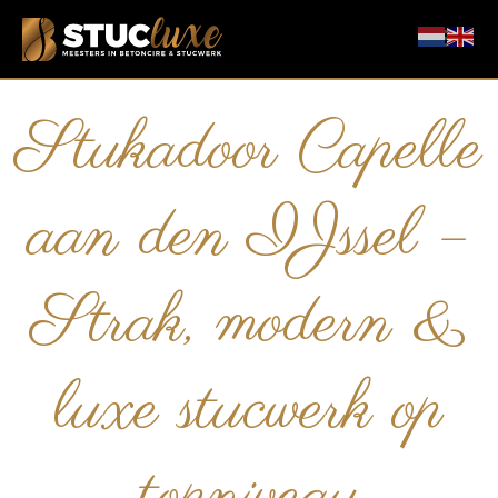
Stukadoor Capelle
aan den IJssel –
Strak, modern &
luxe stucwerk op