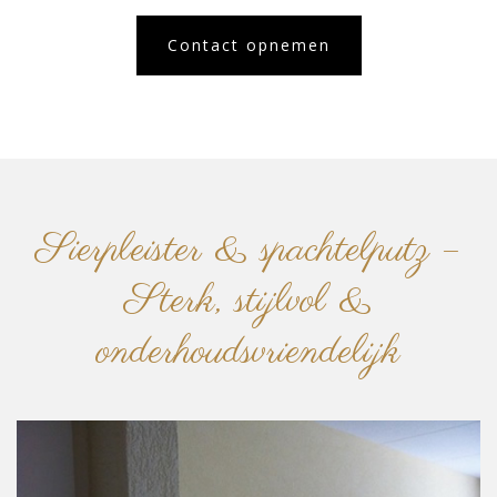
Contact opnemen
Sierpleister & spachtelputz –
Sterk, stijlvol &
onderhoudsvriendelijk