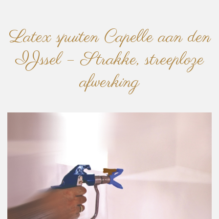
Latex spuiten Capelle aan den
IJssel – Strakke, streeploze
afwerking