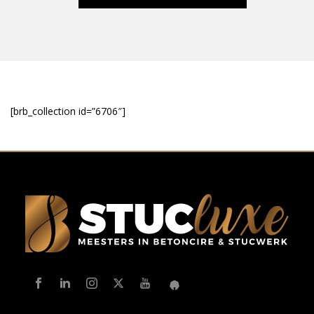
[brb_collection id=”6706″]